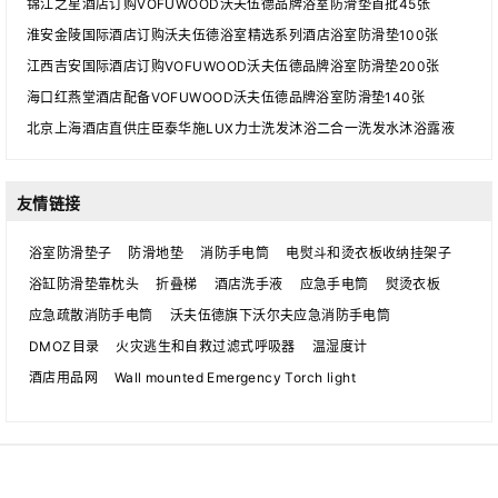
锦江之星酒店订购VOFUWOOD沃夫伍德品牌浴室防滑垫首批45张
淮安金陵国际酒店订购沃夫伍德浴室精选系列酒店浴室防滑垫100张
江西吉安国际酒店订购VOFUWOOD沃夫伍德品牌浴室防滑垫200张
海口红燕堂酒店配备VOFUWOOD沃夫伍德品牌浴室防滑垫140张
北京上海酒店直供庄臣泰华施LUX力士洗发沐浴二合一洗发水沐浴露液
友情链接
浴室防滑垫子
防滑地垫
消防手电筒
电熨斗和烫衣板收纳挂架子
浴缸防滑垫靠枕头
折叠梯
酒店洗手液
应急手电筒
熨烫衣板
应急疏散消防手电筒
沃夫伍德旗下沃尔夫应急消防手电筒
DMOZ目录
火灾逃生和自救过滤式呼吸器
温湿度计
酒店用品网
Wall mounted Emergency Torch light