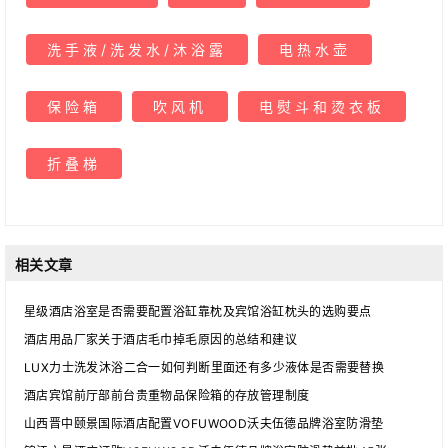
洗手液/洗发水/沐浴露
电热水壶
保险箱
吹风机
电熨斗和烫衣板
折叠梯
相关文章
星级酒店浴室是否需要配置浴缸靠枕及宾馆浴缸枕头的选购要点
酒店用品厂家关于酒店毛巾掉毛原因的总结和建议
LUX力士洗发沐浴二合一如何判断里面还有多少液体是否需要替换
酒店宾馆前厅部前台贵重物品保险箱的存放管理制度
山西晋中颐景国际酒店配置VOFUWOOD沃夫伍德品牌浴室防滑垫