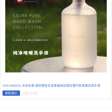
VOFUWOOD 沃夫伍德 厨房壁挂式皂液瓶自动感应餐厅民宿酒店洗手液
索取报价
已售7328件