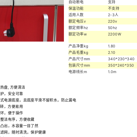
自动断电
支持
保温功能
不支持
适用人数
2-3人
额定电压v
220v
额定频率hz
50hz
额定功率w
2200W
产品净重kg
1.80
产品毛重kg
2.10
产品尺寸mm
340*230*340
包装尺寸mm
350*240*350
电源线长m
1.0m
热盘, 方便清洁
保护，安全可靠
离式电源底座，且底座平滑不留积水，防止漏电
旋转，方便易用
按环，便于操作
，整洁有序，方便收藏
置凸出，水容量一目了然
过滤网，随时清洗，保护健康