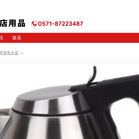
讯
联系
锈钢电水壶
»