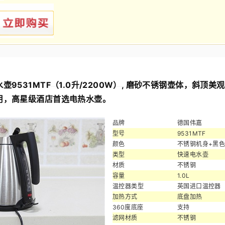
壶9531MTF（1.0升/2200W）, 磨砂不锈钢壶体，斜顶
用，高星级酒店首选电热水壶。
品牌
德国伟嘉
型号
9531MTF
颜色
不锈钢机身+黑
类型
快速电水壶
材质
不锈钢
容量
1.0L
温控器类型
英国进口温控器
加热方式
底盘加热
360度底座
支持
滤网材质
不锈钢