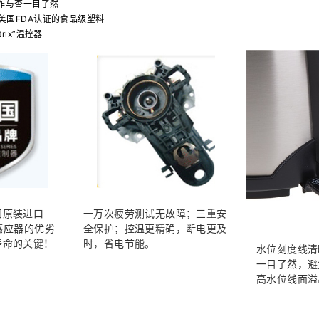
工作与否一目了然
美国FDA认证的食品级塑料
rix”温控器
国原装进口
一万次疲劳测试无故障；三重安
汽感应器的优劣
全保护；控温更精确，断电更及
寿命的关键！
时，省电节能。
水位刻度线清
一目了然，避
高水位线面溢