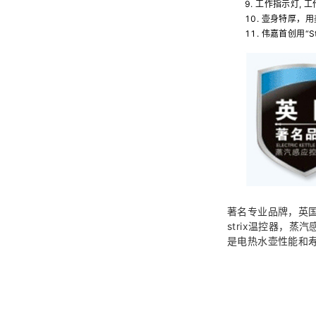
工作指示灯, 
壶身特厚，用
伟嘉首创用“St
著名专业品牌，英
strix温控器，蒸
是电热水壶性能和