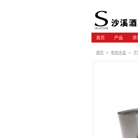
首页
产品
资
首页
»
电热水壶
»
不