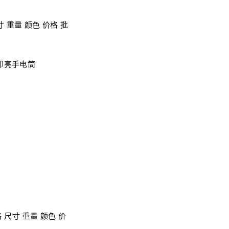
即亮手电筒