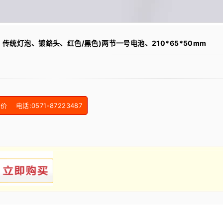
传统灯泡、镀鉻头、红色/黑色)两节一号电池、210*65*50mm
电话:0571-87223487