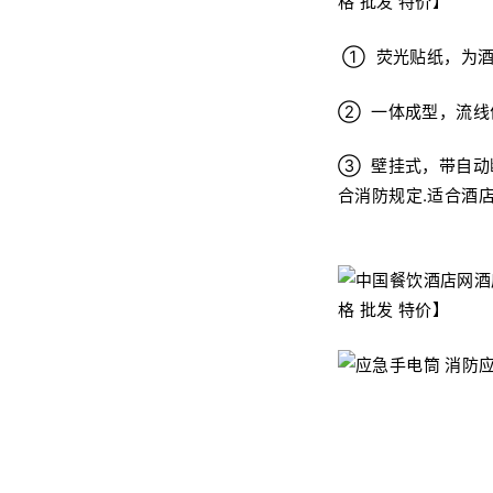
① 荧光贴纸，为酒
② 一体成型，流线
③ 壁挂式，带自动
合消防规定.适合酒