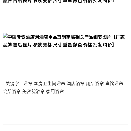
关键字：浴帘 客房卫生间浴帘 酒店浴帘 厕所浴帘 宾馆浴帘
会所浴帘 美容院浴帘 家用浴帘