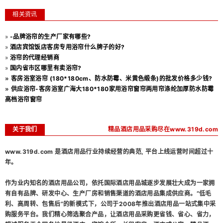
相关资讯
»
-品牌浴帘的生产厂家有哪些?
»
酒店宾馆饭店客房专用浴帘什么牌子的好?
»
浴帘的代理经销商
»
国内省市区哪里有卖浴帘?
»
客房浴室浴帘 (180*180cm、防水防霉、米黄色缎条)的批发价格多少钱?
»
供应浴帘-客房浴室广海大180*180家用浴帘窗帘两用帘涤纶加厚防水防霉
高档浴帘窗帘
关于我们
精品酒店用品采购尽在www.319d.com
www.319d.com 是酒店用品行业持续经营的典范, 平台上线运营时间超过十
年。
作为业内知名的酒店用品公司，依托国际酒店用品城逐步发展壮大成为一家拥
有自有品牌、研发中心、生产厂房和销售渠道的酒店用品集成供应商。“低毛
利、高周转、包售后”的新模式下，公司于2008年推出酒店用品一站式集中采
购服务平台。我们精心筛选聚合产品，让酒店用品采购更省钱、省心、省力，