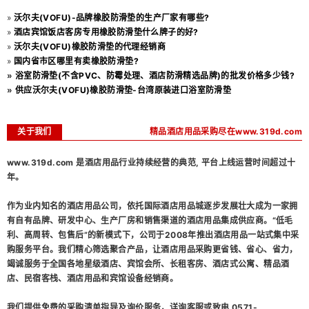
»
沃尔夫(VOFU)-品牌橡胶防滑垫的生产厂家有哪些?
»
酒店宾馆饭店客房专用橡胶防滑垫什么牌子的好?
»
沃尔夫(VOFU)橡胶防滑垫的代理经销商
»
国内省市区哪里有卖橡胶防滑垫?
»
浴室防滑垫(不含PVC、防霉处理、酒店防滑精选品牌)的批发价格多少钱?
»
供应沃尔夫(VOFU)橡胶防滑垫-台湾原装进口浴室防滑垫
关于我们
精品酒店用品采购尽在www.319d.com
www.319d.com 是酒店用品行业持续经营的典范, 平台上线运营时间超过十
年。
作为业内知名的酒店用品公司，依托国际酒店用品城逐步发展壮大成为一家拥
有自有品牌、研发中心、生产厂房和销售渠道的酒店用品集成供应商。“低毛
利、高周转、包售后”的新模式下，公司于2008年推出酒店用品一站式集中采
购服务平台。我们精心筛选聚合产品，让酒店用品采购更省钱、省心、省力，
竭诚服务于全国各地星级酒店、宾馆会所、长租客房、酒店式公寓、精品酒
店、民宿客栈、酒店用品和宾馆设备经销商。
我们提供免费的采购清单指导及询价服务，详询客服或致电 0571-