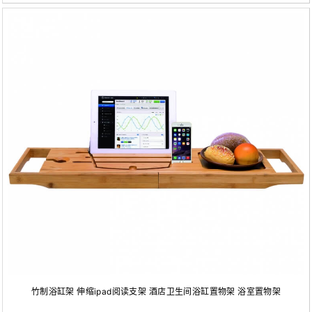
竹制浴缸架 伸缩ipad阅读支架 酒店卫生间浴缸置物架 浴室置物架