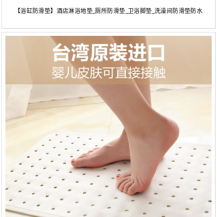
【浴缸防滑垫】酒店淋浴地垫_厕所防滑垫_卫浴脚垫_洗澡间防滑垫防水