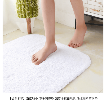
【长毛地垫】酒店地巾_卫生间脚垫_加厚全棉白地毯_吸水厕所防滑垫