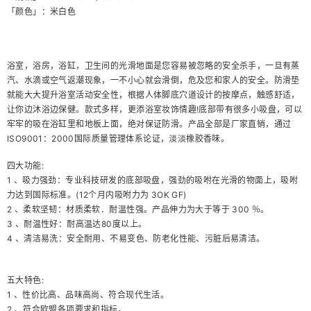
「颜色」：米白色
浴室，浴房，浴缸，卫生间的光滑地面是您容易被忽略的安全杀手，一旦有蒸
汽、水滴或空气返潮现象，一不小心就会滑倒，危及您和家人的安全。防滑垫
就能大大提升浴室活动安全性，根据人体脚底穴道设计的按摩点，触感舒适，
让你边沐浴边保健。款式多样，更添浴室妆饰情趣!底部带有很多小吸盘，可以
牢牢的吸在浴缸里和地板上面，绝对保证防滑。产品全部是厂家直销，通过
ISO9001：2000国际质量管理体系论证，淡淡橡胶香味。
四大功能:
1 、吸力强劲：专业科技研发的底部吸盘，强劲的吸咐在光滑的物面上，吸咐
力达到国际标准。(12个月内吸咐力为 3OK GF)
2 、柔软坚韧：材质柔软．耐温性强。产品伸力为大于等于 300 ％。
3 、耐温性好：耐高温达80度以上。
4 、清洁易洗：安全耐用、不易变色、防老化性能、污脏后易清洁。
五大特色:
1 、性价比高、品味高尚、符合现代生活。
2 、符合欧盟各项要求和指标。