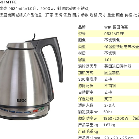
品牌
WIK 德国伟嘉
型号
9531MTFE
颜色
不锈钢色
类型
保温型快速电热水
材质
不锈钢
容量
1.0L
温控器类型
英国进口温控器
加热方式
底盘加热
360度底座
支持
滤网材质
不锈钢
自动断电
支持
保温功能
支持
适用人数
2-3人
额定频率hz
50hz
额定功率w
1850-2000W （
产品净重kg
1.67kg
产品毛重kg
产品尺寸mm
20 x 20 x 25 cm