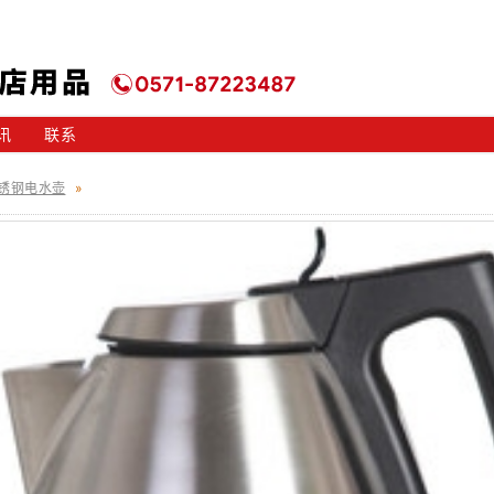
讯
联系
锈钢电水壶
»