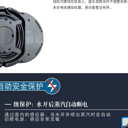
线缆可缠绕在底座上，盛水或倒水时不需整机移
多余电线缠绕收藏，使台面整洁有序。