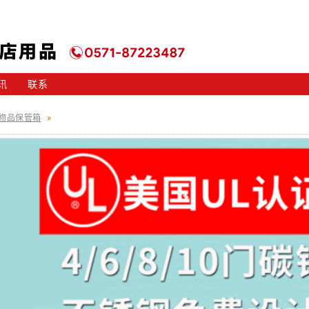
讯
联系
物品保管箱
»