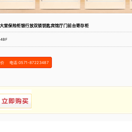
大堂保险柜银行放双锁钥匙宾馆厅门前台寄存柜
94BF
电话:0571-87223487