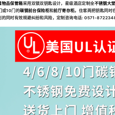
重物品保管箱
采用双锁双钥匙设计，星级酒店定制全
不锈钢大
门或10门的
碳钢前台保险柜
和
前厅寄存柜
。住客两把钥匙同时
同时有效规避纠纷和风险，定制咨询电话: 0571-872234