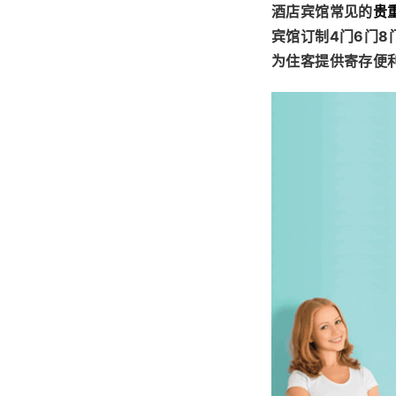
酒店宾馆常见的
贵
宾馆订制4门6门8
为住客提供寄存便利的