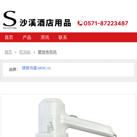
首页
产品
资讯
联系
首页
»
吹风机
»
壁挂电吹风
德国伟嘉(WIK)
(1)
品牌：