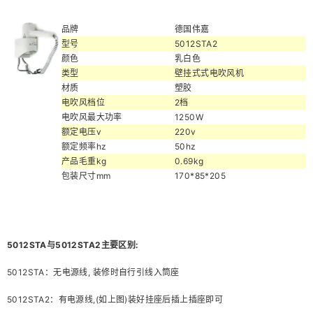
品牌
德国伟嘉
型号
5012STA2
颜色
乳白色
类型
壁挂式式电吹风机
材质
塑胶
电吹风档位
2档
电吹风最大功率
1250W
额定电压v
220v
额定频率hz
50hz
产品毛重kg
0.69kg
包装尺寸mm
170*85*205
5012STA与5012STA2主要区别:
5012STA：无电源线, 装修时自行引线入筒座
5012STA2：有电源线,(如上图)装好挂座后插上插座即可