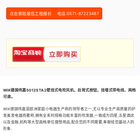
点击索取最低工程报价 电话:0571-87223487
WIK德国伟嘉5012STA2壁挂式电吹风机，后背式按钮，挂墙式带电线，两档
可调。
WIK德国伟嘉是欧洲家庭小电器生产商的领导者之一,尤以专业生产高质量的护
发美发电器而著称,拥有全系列规格功能丰富的吹发器,一致成为四星,五星酒店
以及金融,机构等大型高档单位理想用品,配合您的不同需要,奉献给您最动人的
形象.