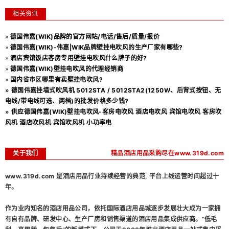
相关资讯
»
德国伟嘉(WIK)品牌的官方网站/电话/售后/质量/报价
»
德国伟嘉(WIK)-伟嘉|WIK品牌壁挂电吹风的生产厂家有哪些?
»
酒店宾馆饭店客房专用壁挂电吹风什么牌子的好?
»
德国伟嘉(WIK)壁挂电吹风的代理经销商
»
国内省市区哪里有卖壁挂电吹风?
»
德国伟嘉挂墙式吹风机 5012STA / 5012STA2(1250W、后背式按钮、无
电线/带电线可选、两档)的批发价格多少钱?
»
供应德国伟嘉(WIK)壁挂电吹风-客房电吹风 酒店电吹风 宾馆电吹风 客房吹
风机 酒店吹风机 宾馆吹风机 小功率电
关于我们
精品酒店用品采购尽在www.319d.com
www.319d.com 是酒店用品行业持续经营的典范, 平台上线运营时间超过十
年。
作为业内知名的酒店用品公司，依托国际酒店用品城逐步发展壮大成为一家拥
有自有品牌、研发中心、生产厂房和销售渠道的酒店用品集成供应商。“低毛